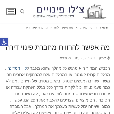
דלג
לתוכן
פינוי דירה
מידע
מה אפשר להרוויח מחברת פינוי דירה
חפש:
פתח סרג
מה אפשר להרוויח מחברת פינוי דירה
אריק
31/08/2013
מידע
הכביש המהיר הוא מרגש כל מהלך שהוא מעבר ל
קווי המדינה
.
מהלכים קרוס קאנטרי או במהלכים אלה למרחקים ארוכים הם
משהו שהרבה אנשים יצטרכו בשלב מסוים של חייהם , אם לא
כמה פעמים. זה יכול לקרות בדרך כלל בגלל העתקת עבודה או
עבודה חדשהשדורשת מהם לזוז. עם זאת , לא משנה מה
הסיבה , הם מוצאים שצריכים להעביר את חפציהם. עכשיו ,
כמובן שאתה יכול לעשות בעצמך את המהלך , אבל העובדה
היא שזההרבה עבודה פיזית שרוב האנשים לא רגילים אליה.