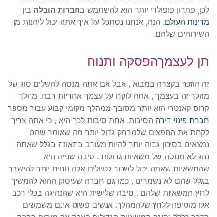
לכן, פתרון פופולרי יותר הוא להשתמש ב
חברות הובלה
בין
מדינות העולם
. הנה, אנחנו נסתכל על איך אתה יכול ליהנות מן
השירותים שלהם.
תן לעצמךהפסקה ותנוח
זה הוזכר בקצרה במבוא , אבל אם אתה מנסה להשלים סוג של
מהלך זה בעצמך , אתה לוקח על עצמך אחריות רבה. מהלך
קרוס קאנטרי הוא יותר מסובך ממהלך מקומי קבוע עבור מספר
חברת פינוי דירה
הסיבות. אחת סיבות לכך היא , כי אתה צריך
לקחת את החפצים שלמרחק גדול יותר מה שאומר שהם
נמצאים בסיכון גבוה יותר להיות מעורב בתאונה בגלל שאתה
נהג לא מנוסה של משאיות גדולות . סיבה שנייה היא
שהמשאיות שאתה יכול לשכור לטיולים אלה נוטים יותר להישבר
בגלל שהם לא נשמרים , כמו גם חברה שעיסוק ההוא להמשיך
לרוץ המשאיות שלהם . סיבה שלישית היא שהנהיגה בכלי רכב
אלו מוסיפה ללחץ שלהמהלך. אנשים פשוט אינם משמשים
בדרך כללל נהיגה המשאיות הגדולות האלה וזה מוסיף הרבה