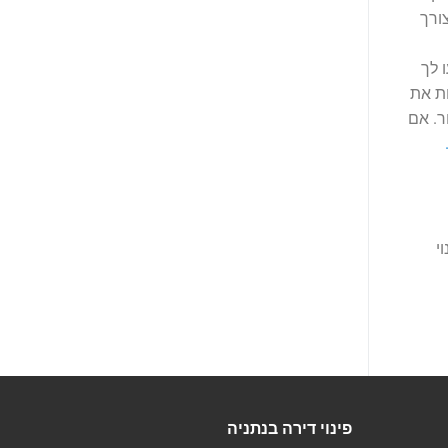
ורך
 לך
ת את
ר. אם
י
פינוי דירה בנתניה