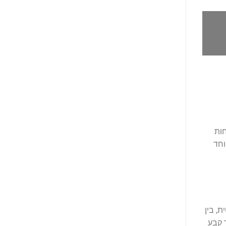
חות
וחד
, בין
 קבע